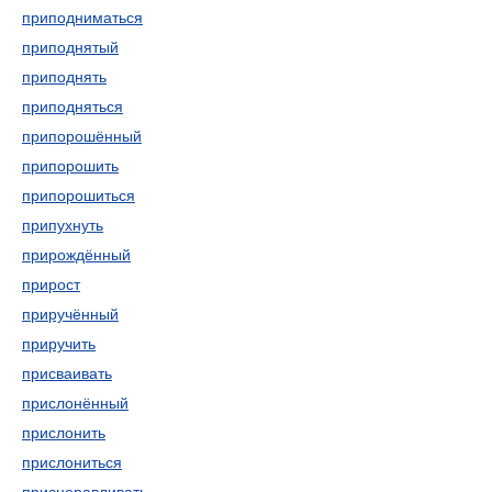
приподниматься
приподнятый
приподнять
приподняться
припорошённый
припорошить
припорошиться
припухнуть
прирождённый
прирост
приручённый
приручить
присваивать
прислонённый
прислонить
прислониться