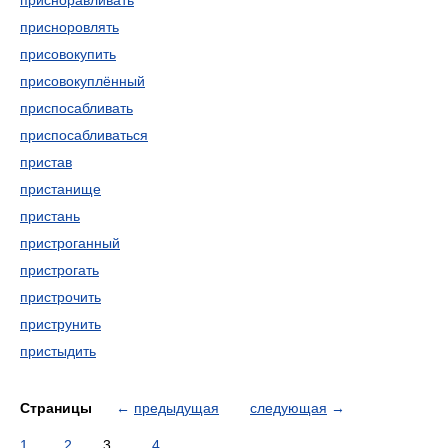
присноравливать
присноровлять
присовокупить
присовокуплённый
приспосабливать
приспосабливаться
пристав
пристанище
пристань
пристроганный
пристрогать
пристрочить
приструнить
пристыдить
Страницы
←
предыдущая
следующая
→
1
2
3
4